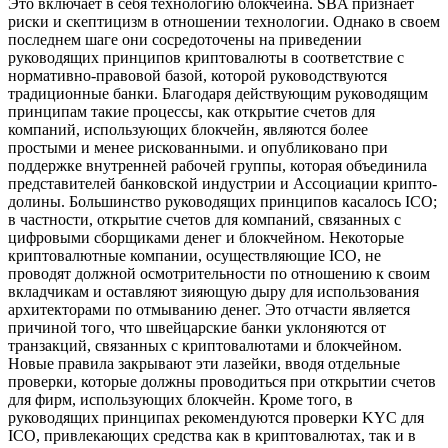
Это включает в себя технологию блокчейна. SBA признает
риски и скептицизм в отношении технологии. Однако в своем
последнем шаге они сосредоточены на приведении
руководящих принципов криптовалюты в соответствие с
нормативно-правовой базой, которой руководствуются
традиционные банки. Благодаря действующим руководящим
принципам такие процессы, как открытие счетов для
компаний, использующих блокчейн, являются более
простыми и менее рискованными. и опубликовано при
поддержке внутренней рабочей группы, которая объединила
представителей банковской индустрии и Ассоциации крипто-
долины. Большинство руководящих принципов касалось ICO;
в частности, открытие счетов для компаний, связанных с
цифровыми сборщиками денег и блокчейном. Некоторые
криптовалютные компании, осуществляющие ICO, не
проводят должной осмотрительности по отношению к своим
вкладчикам и оставляют зияющую дыру для использования
архитекторами по отмыванию денег. Это отчасти является
причиной того, что швейцарские банки уклоняются от
транзакций, связанных с криптовалютами и блокчейном.
Новые правила закрывают эти лазейки, вводя отдельные
проверки, которые должны проводиться при открытии счетов
для фирм, использующих блокчейн. Кроме того, в
руководящих принципах рекомендуются проверки KYC для
ICO, привлекающих средства как в криптовалютах, так и в