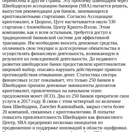
перенесены в другие страны. Эту проблему Швейцария через
Швейцарскую ассоциацию банкиров (SBA) пытается решить,
выпустив рекомендации для банков, занимающихся
криптовалютными стартапами. Согласно Ассоциации
криптовалют, в Цюрихе, Цуге насчитывается около 530
стартапов с блокчейном. Центр Крипто-Вэлли. Этим
компаниям, как и всем остальным, требуется доступ к
традиционной банковской системе для эффективной
транзакции. Им необходимо вносить денежные средства,
оплачивать свои текущие и долгосрочные обязательства и
осуществлять финансовую деятельность, возникающую в
результате их повседневной деятельности. До недавнего
развития швейцарские банки предоставляли криптовалютам
широкий выбор, опасаясь нарушать действующие правила
противодействия отмыванию денег. Статистика сектора
финансовых услуг показывает, что только 250 банков в
Швейцарии приняли денежные эквиваленты депозитов
криптовалют, привлеченных на начальном этапе.
предложения монет (ICO). Два из 250 банков прекратили свои
услуги в 2017 году. В связи с этим четвертый по величине
банк Швейцарии, Zuercher Kantonalbank, закрыл счета более
20 компаний, связанных с криптовалютами. В попытке
повысить привлекательность Швейцарии как финансового
Центр, SBA предпринял несколько инициатив по
продвижению и поддержке инноваций в области оцифровки.