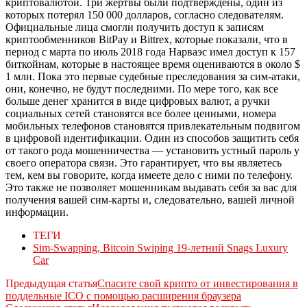
криптовалютой. Три жертвы были подтверждены, один из
которых потерял 150 000 долларов, согласно следователям.
Официальные лица смогли получить доступ к записям
криптообменников BitPay и Bittrex, которые показали, что в
период с марта по июль 2018 года Нарваэс имел доступ к 157
биткойнам, которые в настоящее время оцениваются в около $
1 млн. Пока это первые судебные преследования за сим-атаки,
они, конечно, не будут последними. По мере того, как все
больше денег хранится в виде цифровых валют, а ручки
социальных сетей становятся все более ценными, номера
мобильных телефонов становятся привлекательным подвигом
в цифровой идентификации. Один из способов защитить себя
от такого рода мошенничества — установить устный пароль у
своего оператора связи. Это гарантирует, что вы являетесь
тем, кем вы говорите, когда имеете дело с ними по телефону.
Это также не позволяет мошенникам выдавать себя за вас для
получения вашей сим-карты и, следовательно, вашей личной
информации.
ТЕГИ
Sim-Swapping, Bitcoin Swiping 19-летний Snags Luxury
Car
Предыдущая статья
Спасите свой крипто от инвестирования в
поддельные ICO с помощью расширения браузера