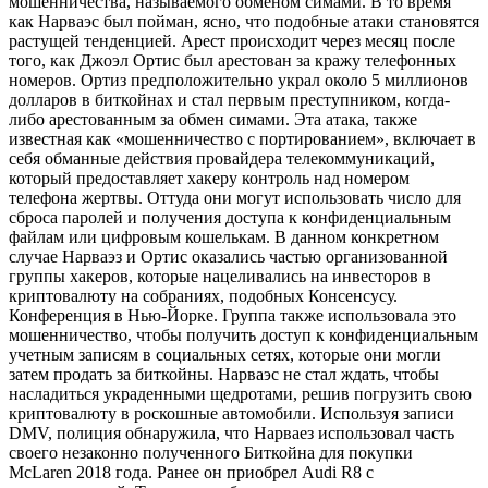
мошенничества, называемого обменом симами. В то время
как Нарваэс был пойман, ясно, что подобные атаки становятся
растущей тенденцией. Арест происходит через месяц после
того, как Джоэл Ортис был арестован за кражу телефонных
номеров. Ортиз предположительно украл около 5 миллионов
долларов в биткойнах и стал первым преступником, когда-
либо арестованным за обмен симами. Эта атака, также
известная как «мошенничество с портированием», включает в
себя обманные действия провайдера телекоммуникаций,
который предоставляет хакеру контроль над номером
телефона жертвы. Оттуда они могут использовать число для
сброса паролей и получения доступа к конфиденциальным
файлам или цифровым кошелькам. В данном конкретном
случае Нарваэз и Ортис оказались частью организованной
группы хакеров, которые нацеливались на инвесторов в
криптовалюту на собраниях, подобных Консенсусу.
Конференция в Нью-Йорке. Группа также использовала это
мошенничество, чтобы получить доступ к конфиденциальным
учетным записям в социальных сетях, которые они могли
затем продать за биткойны. Нарваэс не стал ждать, чтобы
насладиться украденными щедротами, решив погрузить свою
криптовалюту в роскошные автомобили. Используя записи
DMV, полиция обнаружила, что Нарваез использовал часть
своего незаконно полученного Биткойна для покупки
McLaren 2018 года. Ранее он приобрел Audi R8 с